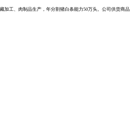
、冷藏加工、肉制品生产，年分割猪白条能力50万头。公司供货商