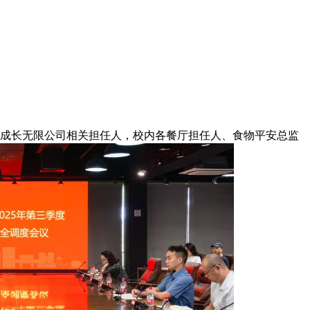
产成长无限公司相关担任人，校内各餐厅担任人、食物平安总监