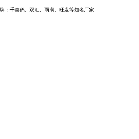
品牌：千喜鹤、双汇、雨润、旺发等知名厂家