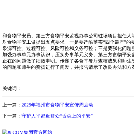
和食物平安员、第三方食物平安监视办事公司驻场项目担任人等
对食物平安工做提出五点要求：一是要严酷落实“四个最严”的
泉源可控、过程可控、风险可控和义务可控；三是要强化问题
加强办事单元办事认识，压实办事单元义务。第三方食物平安监
正在的问题做了细致申明。传递了各食堂餐厅查核成果和师生
的问题和师生的赞扬进行了阐发，并报告请示了改良办法和方
关键词：
上一篇：
2025年福州市食物平安宣传周启动
下一篇：
守护人平易近群众“舌尖上的平安”