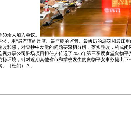
50余人加入会议。
要求，用“最严谨的尺度、最严酷的监管、最峻厉的惩罚和最庄重
整改和惩，对查抄中发觉的问题要深切分解，落实整改，构成闭
视办事公司驻场项目担任人传递了2025年第三季度食堂食物
赞扬环境，针对近期其他省市和学校发生的食物平安事务提出下
案。（杜鹃）？。