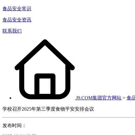
食品安全常识
食品安全资讯
联系我们
J9.COM集团官方网站
>
食
学校召开2025年第三季度食物平安安排会议
发布时间：