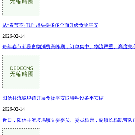
从“春节不打烊”起头拼多多全面升级食物平安
2026-02-14
每年春节都是食物消费高峰期，订单集中、物流严重、高度关心。
阳信县流坡坞镇开展食物平安取特种设备平安结
2026-02-14
近日，阳信县流坡坞镇党委委员、委员杨康，副镇长杨凯带队正