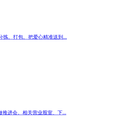
、打包、把爱心精准送到...
进会。相关营业股室、下...