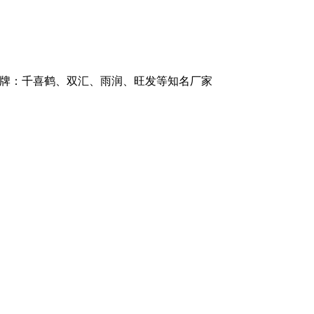
品牌：千喜鹤、双汇、雨润、旺发等知名厂家