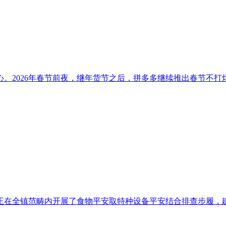
2026年春节前夜，继年货节之后，拼多多继续推出春节不打烊
在全镇范畴内开展了食物平安取特种设备平安结合排查步履，建牢