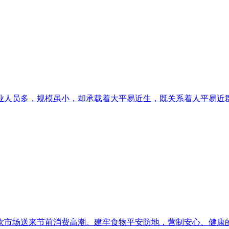
人员多，规模虽小，却承载着大平易近生，既关系着人平易近群众
市场送来节前消费高潮。建牢食物平安防地，营制安心、健康的消