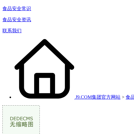
食品安全常识
食品安全资讯
联系我们
J9.COM集团官方网站
>
食