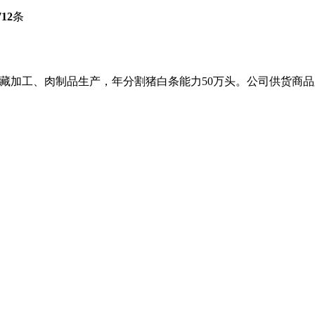
712
条
、冷藏加工、肉制品生产，年分割猪白条能力50万头。公司供货商