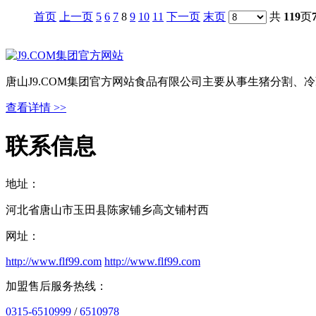
首页
上一页
5
6
7
8
9
10
11
下一页
末页
共
119
页
唐山J9.COM集团官方网站食品有限公司主要从事生猪分割
查看详情 >>
联系信息
地址：
河北省唐山市玉田县陈家铺乡高文铺村西
网址：
http://www.flf99.com
http://www.flf99.com
加盟售后服务热线：
0315-6510999
/
6510978