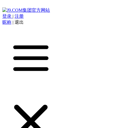
登录
|
注册
昵称
|
退出