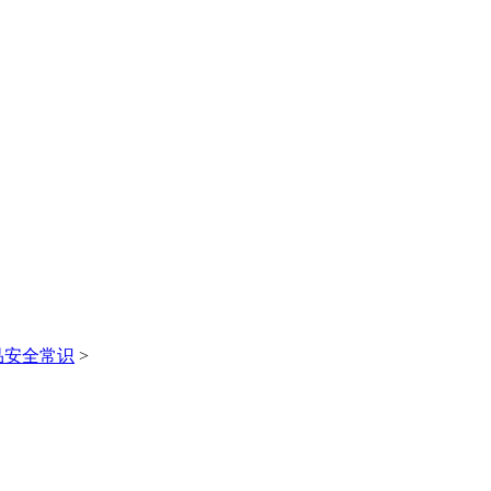
品安全常识
>