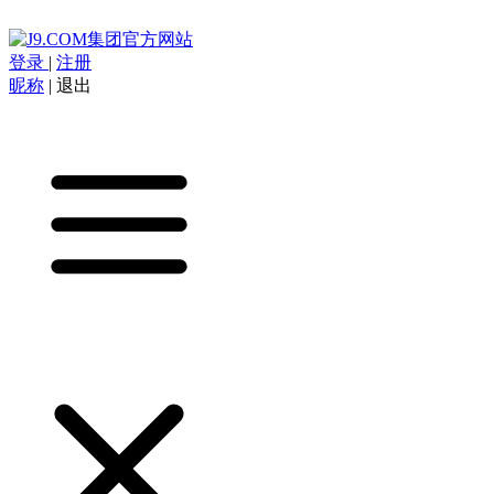
登录
|
注册
昵称
|
退出