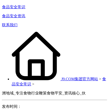
食品安全常识
食品安全资讯
联系我们
J9.COM集团官方网站
>
食
品安全常识
>
洲地域_专注食物行业鞭策食物平安_资讯核心_伙
发布时间：