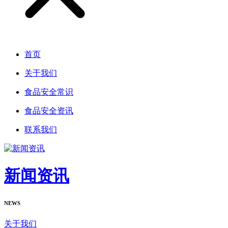
首页
关于我们
食品安全常识
食品安全资讯
联系我们
新闻资讯
NEWS
关于我们